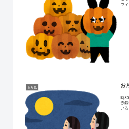
ウィ
お
お月見
20
時3
赤銅
いる