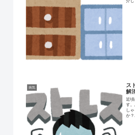
介し
ス
病気
解
近頃
す。
しゃ
か？