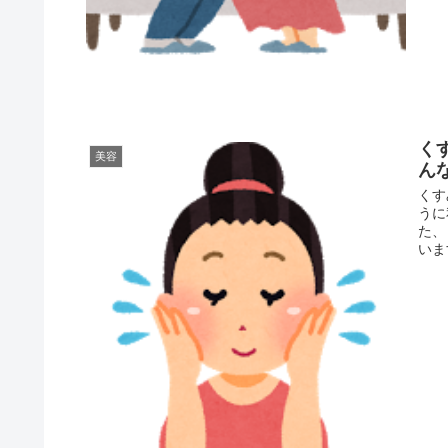
く
美容
ん
くす
うに
た、
いま