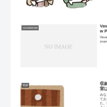
Vav
vavadatestpl
w P
Vava
znan
収
収納
室
みな
てお
た。