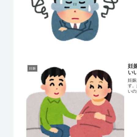
妊
妊娠
い
妊娠
す。
いの