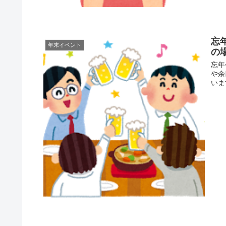
忘
年末イベント
の
忘年
や余
います