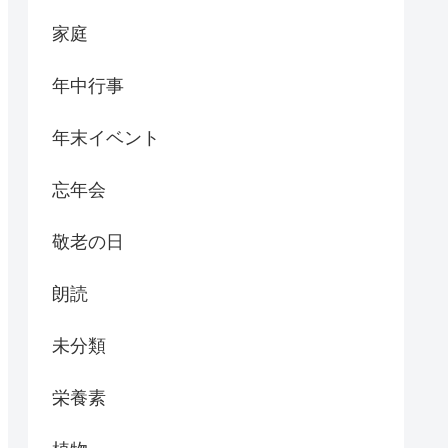
家庭
年中行事
年末イベント
忘年会
敬老の日
朗読
未分類
栄養素