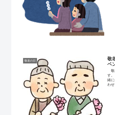
敬
敬老の日
ベ
敬老
す。
緒に
わせ