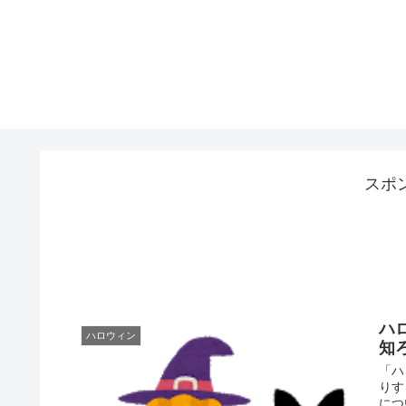
スポ
ハ
ハロウィン
知
「ハ
りす
につ