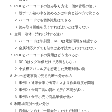
RFIDとバーコードの読み取り方法・個体管理の違い
段ボール箱の中を読めるかは中身と並べ方で決まる
バーコードでも個体識別はできる
読み取り距離を長くすればよいとは限らない
金属・液体・汚れに対する違い
バーコードは印刷面、RFIDは電波環境を確認する
金属対応タグでも貼れば必ず読めるわけではない
RFIDとバーコードの費用はどう比べるか
RFIDはタグ単価だけで見積もらない
小規模アパレル店を想定した費用判断の例
3つの想定事例で見る判断の分かれ方
事例1：通販倉庫で出荷ミスより作業速度が問題
事例2：金属工具の貸出で所在不明が多い
事例3：食品小売で商品単価が低い
利用場面別の使い分け
店舗レジでは「一括会計」だけで判断しない