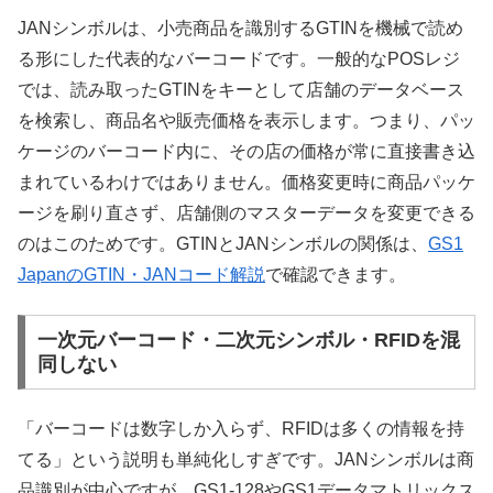
JANシンボルは、小売商品を識別するGTINを機械で読め
る形にした代表的なバーコードです。一般的なPOSレジ
では、読み取ったGTINをキーとして店舗のデータベース
を検索し、商品名や販売価格を表示します。つまり、パッ
ケージのバーコード内に、その店の価格が常に直接書き込
まれているわけではありません。価格変更時に商品パッケ
ージを刷り直さず、店舗側のマスターデータを変更できる
のはこのためです。GTINとJANシンボルの関係は、
GS1
JapanのGTIN・JANコード解説
で確認できます。
一次元バーコード・二次元シンボル・RFIDを混
同しない
「バーコードは数字しか入らず、RFIDは多くの情報を持
てる」という説明も単純化しすぎです。JANシンボルは商
品識別が中心ですが、GS1-128やGS1データマトリックス