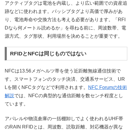
アクティブタグは電池を内蔵し、より広い範囲での資産追
跡などに使われます。パッシブタグより高価で厚みがあ
り、電池寿命や交換方法も考える必要があります。「RFI
Dなら何メートル読めるか」を尋ねる前に、周波数帯、電
源方式、タグ形状、利用場所を決めることが重要です。
RFIDとNFCは同じものではない
NFCは13.56メガヘルツ帯を使う近距離無線通信技術で
す。スマートフォンのタッチ決済、交通系サービス、UR
Lを開くNFCタグなどで利用されます。
NFC Forumの技術
解説
では、NFCの典型的な通信距離を数センチ程度とし
ています。
アパレルや物流倉庫の一括棚卸しでよく使われるUHF帯
のRAIN RFIDとは、周波数、読取距離、対応機器が異な