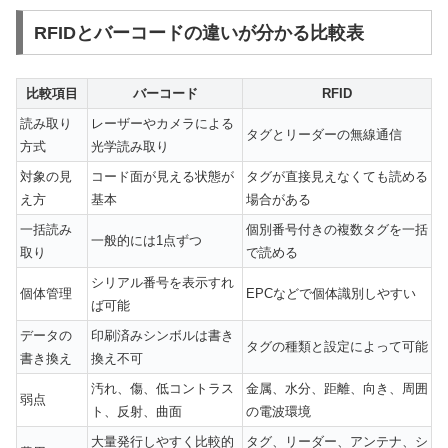
RFIDとバーコードの違いが分かる比較表
比較項目
バーコード
RFID
読み取り
レーザーやカメラによる
タグとリーダーの無線通信
方式
光学読み取り
対象の見
コード面が見える状態が
タグが直接見えなくても読める
え方
基本
場合がある
一括読み
個別番号付きの複数タグを一括
一般的には1点ずつ
取り
で読める
シリアル番号を表示すれ
個体管理
EPCなどで個体識別しやすい
ば可能
データの
印刷済みシンボルは書き
タグの種類と設定によって可能
書き換え
換え不可
汚れ、傷、低コントラス
金属、水分、距離、向き、周囲
弱点
ト、反射、曲面
の電波環境
大量発行しやすく比較的
タグ、リーダー、アンテナ、シ