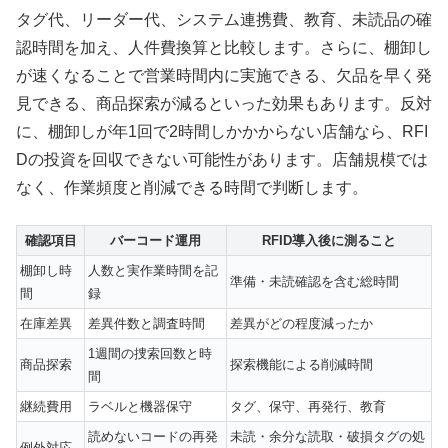
タグ代、リーダー代、システム連携費、教育、未読品の確
認時間を加え、人件費換算と比較します。さらに、棚卸し
が速くなることで営業時間内に実施できる、欠品を早く発
見できる、商品探索が減るといった効果もあります。反対
に、棚卸しが年1回で2時間しかかからない店舗なら、RFI
Dの投資を回収できない可能性があります。店舗規模では
なく、作業頻度と削減できる時間で判断します。
確認項目
バーコード運用
RFID導入後に測ること
棚卸し時
人数と実作業時間を記
準備・未読確認を含む総時間
間
録
在庫差異
差異件数と調査時間
差異がどの程度減ったか
1週間の捜索回数と時
商品探索
探索機能による削減時間
間
継続費用
ラベルと機器保守
タグ、保守、再発行、教育
読めないコードの再発
未読・余分な読取・破損タグの処
例外対応