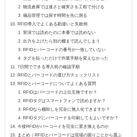
物流倉庫では速さと確実さを工程で分ける
備品管理では探す時間を先に測る
RFID導入でよくある勘違いと失敗例
実演では読めたのに本番では読めない
出力を上げたら別の棚まで読んでしまう
RFIDとバーコードの番号が一致していない
タグを貼っただけで作業手順を変えなかった
7日間でできる導入前の確認手順
RFIDとバーコードの選び方チェックリスト
RFIDとバーコードについてよくある質問
RFIDはバーコードの上位互換ですか？
RFIDタグはスマートフォンで読めますか？
RFIDなら棚卸しを完全に無人化できますか？
RFIDタグにバーコードを印刷してもよいですか？
今後RFIDがバーコードを完全に置き換えるのか
まとめ｜RFIDとバーコードは現場の困りごとから選ぶ