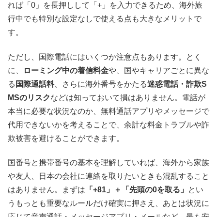
れば「0」を長押しして「+」を入力できるため、海外旅
行中でも特別な設定なしで使える点も大きなメリットで
す。
ただし、国際電話にはいくつか注意点もあります。とく
に、
ローミング中の着信料金
や、国やキャリアごとに異な
る
国際通話料
、さらに海外番号をかたる
迷惑電話・詐欺S
MSのリスク
などは知っておいて損はありません。電話が
本当に必要な状況なのか、無料通話アプリやメッセージで
代用できないかを考えることで、余計な料金トラブルや詐
欺被害を避けることができます。
国番号と携帯番号の基本を理解していれば、海外から家族
や友人、日本の会社に連絡を取りたいときも混乱すること
はありません。まずは
「+81」＋「先頭の0を取る」
とい
うもっとも重要なルールだけ確実に押さえ、あとは状況に
応じて音声通話・メッセージアプリ・メールなど、最も安