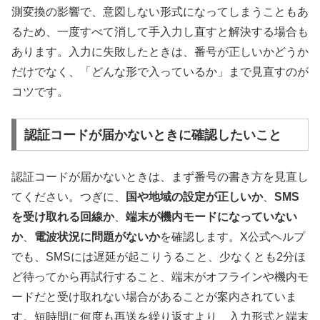
測変換の影響で、意図しない形式になってしまうこともあ
るため、一度すべて消して手入力し直すと解決する場合も
あります。入力に失敗したときは、番号が正しいかどうか
だけでなく、「どんな形で入っているか」まで見直すのが
コツです。
認証コードが届かないときに確認したいこと
認証コードが届かないときは、まず番号の書き方を見直し
てください。つぎに、
国や地域の設定が正しいか
、
SMS
を受け取れる回線か
、
端末が機内モードになっていない
か
、
電波状況に問題がないか
を確認します。X公式ヘルプ
でも、SMSには遅延が起こりうること、少なくとも2分ほ
ど待ってから再試行すること、端末がオフラインや機内モ
ードだと受け取れない場合があることが案内されていま
す。短時間に何度も再送を繰り返すより、入力形式と端末