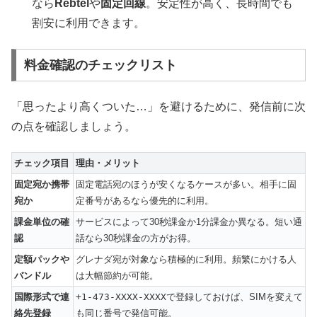
なら
Rebtel
や
固定回線
。安定性が高く、長時間でも
割安に利用できます。
料金確認のチェックリスト
「思ったより高くついた…」を避けるために、発信前に次
の点を確認しましょう。
チェック項目
理由・メリット
固定宛か携帯
固定電話宛のほうが安くなるケースが多い。相手に固
宛か
定番号があるなら優先的に利用。
課金単位の確
サービスによって30秒課金か1分課金か異なる。短い通
認
話なら30秒課金の方がお得。
定額パックや
グレナダ宛が対象なら積極的に利用。頻繁にかける人
バンドル
は大幅節約が可能。
国際形式で連
+1-473-XXXX-XXXX
で登録しておけば、SIMを変えて
絡先登録
も同じ番号で発信可能。