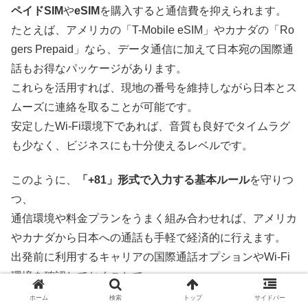
ペイドSIM
や
eSIM
を購入すると通信費を抑えられます。
たとえば、アメリカの「T-Mobile eSIM」やカナダの「Ro
gers Prepaid」なら、データ通信に加えて日本宛の国際通
話もお得なパッケージがあります。
これらを活用すれば、現地の番号を維持しながら日本とス
ムーズに連絡を取ることが可能です。
安定したWi-Fi環境下であれば、音質も良好でタイムラグ
も少なく、ビジネスにも十分使えるレベルです。
このように、
「+81」形式で入力する基本ルール
を守りつ
つ、
通信環境や料金プランをうまく組み合わせれば、アメリカ
やカナダから日本への通話も手軽で経済的に行えます。
出発前に利用するキャリアの国際通話オプションやWi-Fi
環境を確認しておくことで、
余計な通信費やトラブルを避けることができるでしょう。
ホーム
検索
トップ
サイドバー