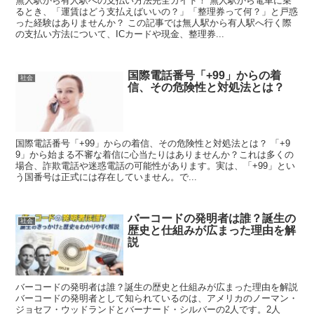
無人駅から有人駅への支払い方法完全ガイド！ 無人駅から電車に乗
るとき、「運賃はどう支払えばいいの？」「整理券って何？」と戸惑
った経験はありませんか？ この記事では無人駅から有人駅へ行く際
の支払い方法について、ICカードや現金、整理券...
国際電話番号「+99」からの着
社会
信、その危険性と対処法とは？
国際電話番号「+99」からの着信、その危険性と対処法とは？ 「+9
9」から始まる不審な着信に心当たりはありませんか？これは多くの
場合、詐欺電話や迷惑電話の可能性があります。実は、「+99」とい
う国番号は正式には存在していません。で...
バーコードの発明者は誰？誕生の
社会
歴史と仕組みが広まった理由を解
説
バーコードの発明者は誰？誕生の歴史と仕組みが広まった理由を解説
バーコードの発明者として知られているのは、アメリカのノーマン・
ジョセフ・ウッドランドとバーナード・シルバーの2人です。2人