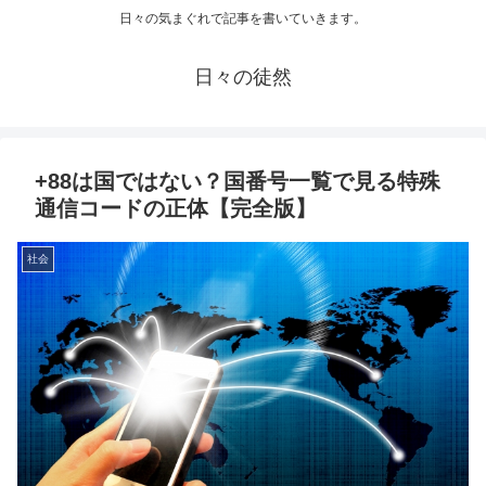
日々の気まぐれで記事を書いていきます。
日々の徒然
+88は国ではない？国番号一覧で見る特殊
通信コードの正体【完全版】
社会