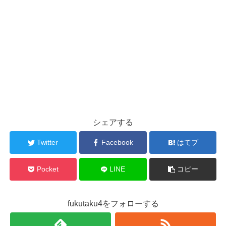
シェアする
Twitter
Facebook
はてブ
Pocket
LINE
コピー
fukutaku4をフォローする