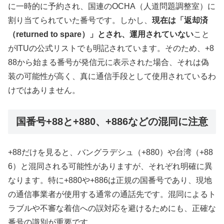
に一時的に予約され、国連のOCHA（人道問題調整室）に
割り当てられていた番号です。しかし、
現在は「返却済
（returned to spare）」とされ、運用されていない
こと
がITUの公式リストでも明記されています。そのため、+8
88から始まる番号が発信元に表示された場合、それは偽
装の可能性が高く、真に通信手段として使用されているわ
けではありません。
国番号+88と+880、+886などの混同に注意
+88だけを見ると、バングラデシュ（+880）や台湾（+88
6）と混同される可能性がありますが、それぞれ明確に異
なります。特に+880や+886は正規の国番号であり、現地
の通信事業者が使用する通常の通話先です。混同によるト
ラブルや不審な着信への誤対応を避けるためにも、正確な
番号の識別が重要です。