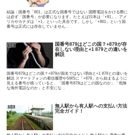
結論：国番号「801」は正式な国番号ではない 国際電話をかける際に
は必ず「国番号」が必要になります。たとえば日本は「+81」、アメ
リカやカナダは「+1」といった具合です。しかし「+801」という国
番号は正式には存在していません...
国番号879はどこの国？+879が存
社会
在しない理由と+1 879との違いを
解説
国番号879はどこの国？+879が国名ではない理由と+1 879との違いを
解説 スマートフォンの着信履歴やSMSに「+879」から始まるように
見える番号が残っていると、「国番号879はどこの国なのか」「危険
な海外電話なのか」と不安にな...
無人駅から有人駅への支払い方法
社会
完全ガイド！