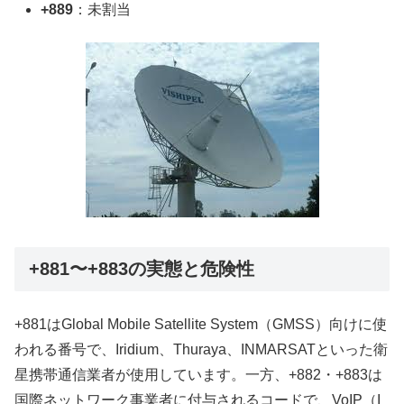
+889
：未割当
+881〜+883の実態と危険性
+881はGlobal Mobile Satellite System（GMSS）向けに使
われる番号で、Iridium、Thuraya、INMARSATといった衛
星携帯通信業者が使用しています。一方、+882・+883は
国際ネットワーク事業者に付与されるコードで、VoIP（I