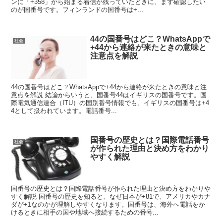
ンに「+358」から始まる着信が残っていたときに、まず確認したい
のが国番号です。フィンランドの国番号は+...
44の国番号はどこ？WhatsAppで
社会
+44から連絡が来たときの意味と
注意点を解説
44の国番号はどこ？WhatsAppで+44から連絡が来たときの意味と注
意点を解説 結論からいうと、国番号44はイギリスの国番号です。国
際電気通信連合（ITU）の国別番号情報でも、イギリスの国番号は+4
4として扱われています。電話番号...
国番号の歴史とは？国際電話番号
社会
が作られた理由と決め方をわかり
やすく解説
国番号の歴史とは？国際電話番号が作られた理由と決め方をわかりや
すく解説 国番号の歴史を知ると、なぜ日本が+81で、アメリカやカナ
ダが+1なのかが理解しやすくなります。国番号は、海外へ電話をか
けるときに相手の国や地域へ接続するための番号...