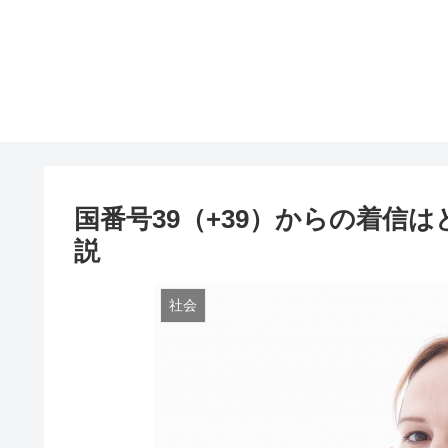
国番号39（+39）からの着信
説
社会