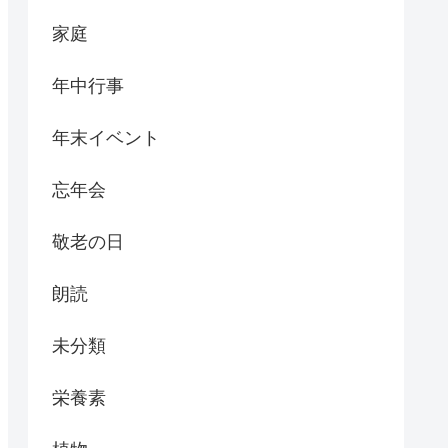
家庭
年中行事
年末イベント
忘年会
敬老の日
朗読
未分類
栄養素