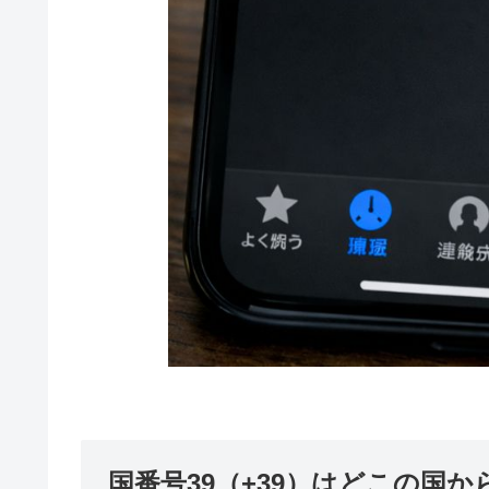
国番号39（+39）はどこの国か