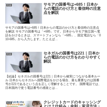
サモアの国番号は+685！日本か
社会
らの電話のかけ方と着信時の注意
点を解説
サモアの国番号は+685！日本からの電話のかけ方と着信時の注意点
を解説 サモアの国番号は「+685」です。日本からサモア独立国へ電
話をかけるときは、スマートフォンなら「+685」、固定電話なら「0
10-685」から入力します。たとえば...
セネガルの国番号は221｜日本か
社会
らの電話のかけ方をわかりやすく
解説
【結論】セネガルの国番号は221｜日本から確実につながる基本ルー
ル 日本からセネガルへ国際電話をかける場合、最も重要なのは国番
号が221であるという点を正しく理解することです。 国際電話では、
日本国内で使う電話番号の感覚とは...
クレジットカードのキャッシング
社会
とは？仕組み・金利・返済方法・