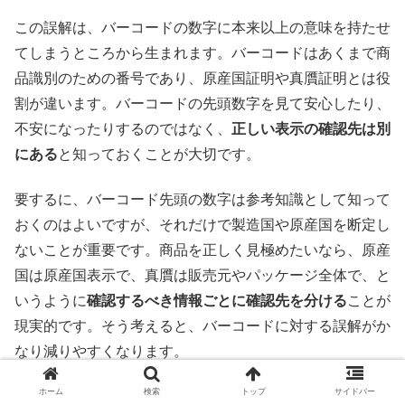
この誤解は、バーコードの数字に本来以上の意味を持たせ
てしまうところから生まれます。バーコードはあくまで商
品識別のための番号であり、原産国証明や真贋証明とは役
割が違います。バーコードの先頭数字を見て安心したり、
不安になったりするのではなく、
正しい表示の確認先は別
にある
と知っておくことが大切です。
要するに、バーコード先頭の数字は参考知識として知って
おくのはよいですが、それだけで製造国や原産国を断定し
ないことが重要です。商品を正しく見極めたいなら、原産
国は原産国表示で、真贋は販売元やパッケージ全体で、と
いうように
確認するべき情報ごとに確認先を分ける
ことが
現実的です。そう考えると、バーコードに対する誤解がか
なり減りやすくなります。
ホーム
検索
トップ
サイドバー