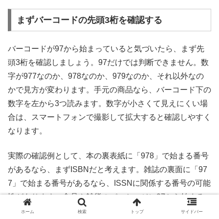
まずバーコードの先頭3桁を確認する
バーコードが97から始まっていると気づいたら、まず先
頭3桁を確認しましょう。97だけでは判断できません。数
字が977なのか、978なのか、979なのか、それ以外なの
かで見方が変わります。手元の商品なら、バーコード下の
数字を左から3つ読みます。数字が小さくて見えにくい場
合は、スマートフォンで撮影して拡大すると確認しやすく
なります。
実際の確認例として、本の裏表紙に「978」で始まる番号
があるなら、まずISBNだと考えます。雑誌の裏面に「97
7」で始まる番号があるなら、ISSNに関係する番号の可能
性があります。食品や雑貨のパッケージに97から始まる
番号が見えた場合は、出版物ではないため、バーコードだ
ホーム
検索
トップ
サイドバー