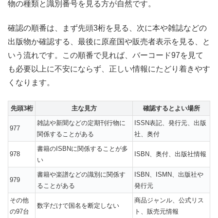
物の種類と識別番号を見る方が自然です。
確認の順番は、まず先頭3桁を見る、次に本や雑誌などの
出版物か確認する、最後に原産国や販売者表示を見る、と
いう流れです。この順番で見れば、バーコード97を見て
も必要以上に不安にならず、正しい情報にたどり着きやす
くなります。
先頭3桁
主な見方
確認するとよい場所
雑誌や新聞などの定期刊行物に
ISSN表記、発行元、出版
977
関係することがある
社、奥付
書籍のISBNに関係することが多
978
ISBN、奥付、出版社情報
い
書籍や楽譜などの識別に関係す
ISBN、ISMN、出版社や
979
ることがある
発行元
その他
商品ジャンル、公式リス
数字だけで国名を断定しない
の97台
ト、販売元情報