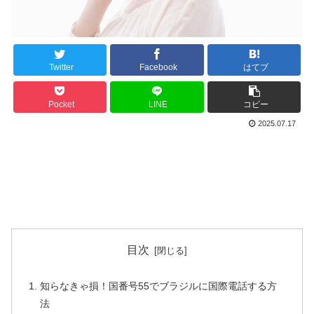
Twitter
Facebook
はてブ
Pocket
LINE
コピー
2025.07.17
目次
知らなきゃ損！国番号55でブラジルに国際電話する方
法