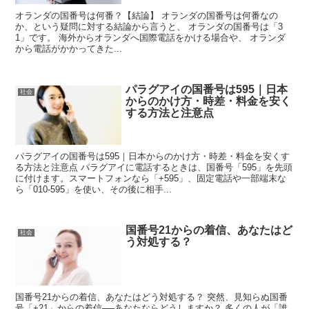
オランダの国番号は何番？【結論】 オランダの国番号は何番なの
か、という疑問に対する結論から言うと、 オランダの国番号は「3
1」です。 海外からオランダへ国際電話をかける場合や、 オランダ
から電話がかかってきた...
パラグアイの国番号は595｜日本
社会
からのかけ方・時差・料金を安く
する方法と注意点
パラグアイの国番号は595｜日本からのかけ方・時差・料金を安くす
る方法と注意点 パラグアイに電話するときは、国番号「595」を先頭
に付けます。スマートフォンなら「+595」、固定電話や一部端末な
ら「010-595」を使い、その後に相手...
国番号21からの着信、あなたはど
社会
う対処する？
国番号21からの着信、あなたはどう対処する？ 突然、見知らぬ国番
号「+21」からの着信──あなたならどうしますか？ 多くの人が「誰