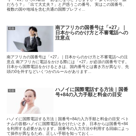
だろう？」「出て大丈夫？」と戸惑うこの番号。 実はこの国番号、
複数の国や地域を含む共通の国際プレフィ...
南アフリカの国番号は「+27」｜
社会
日本からのかけ方と不審電話への
注意点
南アフリカの国番号は「+27」｜日本からのかけ方と不審電話への注
意点 南アフリカに電話をかける際には「+27」が必須の国番号です。
日本から国際電話をかけるときは、国内番号とは書き方が異なり、先
頭の0を外すなどいくつかのルールがあります...
ハノイに国際電話する方法｜国番
社会
号+84の入力手順と料金の目安
ハノイに国際電話する方法｜国番号+84の入力手順と料金の目安 ベト
ナムの首都ハノイに国際電話をかけたいとき、日本からは国番号+84
を利用する必要があります。国番号の入力方法や利用する回線によっ
て操作が異なるため、正しい手順を知っておく...