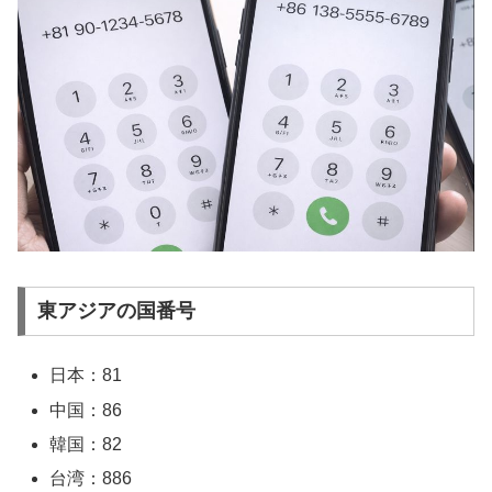
東アジアの国番号
日本：81
中国：86
韓国：82
台湾：886