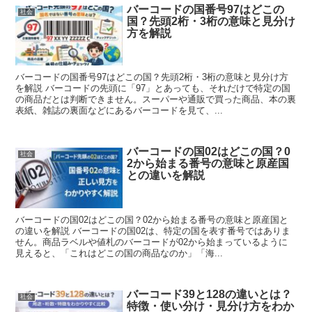
バーコードの国番号97はどこの
社会
国？先頭2桁・3桁の意味と見分け
方を解説
バーコードの国番号97はどこの国？先頭2桁・3桁の意味と見分け方
を解説 バーコードの先頭に「97」とあっても、それだけで特定の国
の商品だとは判断できません。スーパーや通販で買った商品、本の裏
表紙、雑誌の裏面などにあるバーコードを見て、...
バーコードの国02はどこの国？0
社会
2から始まる番号の意味と原産国
との違いを解説
バーコードの国02はどこの国？02から始まる番号の意味と原産国と
の違いを解説 バーコードの国02は、特定の国を表す番号ではありま
せん。商品ラベルや値札のバーコードが02から始まっているように
見えると、「これはどこの国の商品なのか」「海...
バーコード39と128の違いとは？
社会
特徴・使い分け・見分け方をわか