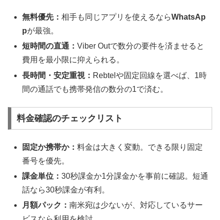
無料優先：
相手も同じアプリを使えるなら
WhatsAp
p
が最強。
短時間の直通：
Viber Outで数分の要件を済ませると
費用を最小限に抑えられる。
長時間・安定重視：
Rebtelや固定回線を選べば、1時
間の通話でも携帯発信の数分の1で済む。
料金確認のチェックリスト
固定か携帯か：
料金は大きく変動。できる限り固定
番号を優先。
課金単位：
30秒課金か1分課金かを事前に確認。短通
話なら30秒課金が有利。
月額パック：
南米宛は少ないが、対応しているサー
ビスなら利用を検討。