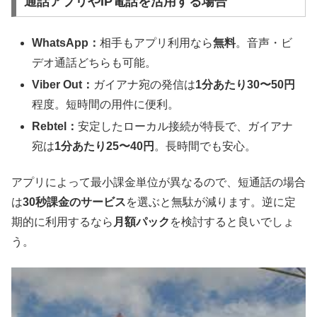
通話アプリやIP電話を活用する場合
WhatsApp：
相手もアプリ利用なら
無料
。音声・ビ
デオ通話どちらも可能。
Viber Out：
ガイアナ宛の発信は
1分あたり30〜50円
程度。短時間の用件に便利。
Rebtel：
安定したローカル接続が特長で、ガイアナ
宛は
1分あたり25〜40円
。長時間でも安心。
アプリによって最小課金単位が異なるので、短通話の場合
は
30秒課金のサービス
を選ぶと無駄が減ります。逆に定
期的に利用するなら
月額パック
を検討すると良いでしょ
う。