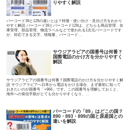
りやすく解説
バーコード39と128の違いとは？特徴・使い分け・見分け方をわかり
やすく解説 バーコード39とバーコード128は、どちらも商品管理、在
庫管理、部品管理、物流ラベルなどで使われる1次元バーコードです
が、対応できる文字、情報量、バーコード...
サウジアラビアの国番号は何番？
社会
国際電話のかけ方を分かりやすく
解説
サウジアラビアの国番号は何番？国際電話のかけ方を分かりやすく解
説 サウジアラビアへ日本から電話をかける場合、まず最初に知って
おきたいのが国番号「+966」です。この国番号を理解しておくと、
海外への発信手順がとても分かりやすくなり、...
バーコードの「89」はどこの国？
社会
890・893・899の国と原産国との
違いを解説