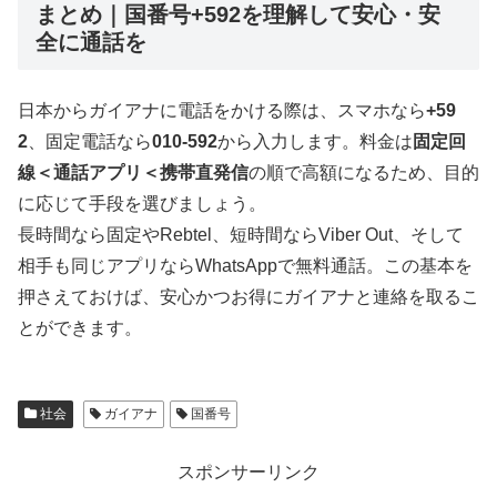
まとめ｜国番号+592を理解して安心・安
全に通話を
日本からガイアナに電話をかける際は、スマホなら
+59
2
、固定電話なら
010-592
から入力します。料金は
固定回
線＜通話アプリ＜携帯直発信
の順で高額になるため、目的
に応じて手段を選びましょう。
長時間なら固定やRebtel、短時間ならViber Out、そして
相手も同じアプリならWhatsAppで無料通話。この基本を
押さえておけば、安心かつお得にガイアナと連絡を取るこ
とができます。
社会
ガイアナ
国番号
スポンサーリンク