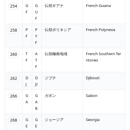
G
G
仏領ギアナ
French Guiana
254
F
U
F
P
P
仏領ポリネシア
French Polynesia
258
F
Y
F
T
A
仏領極南地域
French Southern Ter
260
F
T
ritories
F
D
D
ジブチ
Djibouti
262
J
JI
G
G
ガボン
Gabon
266
A
A
B
G
G
ジョージア
Georgia
268
E
E