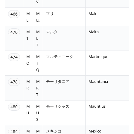
V
M
M
マリ
Mali
466
L
LI
M
M
マルタ
Malta
470
T
L
T
M
M
マルティニーク
Martinique
474
Q
T
Q
M
M
モーリタニア
Mauritania
478
R
R
T
M
M
モーリシャス
Mauritius
480
U
U
S
M
M
メキシコ
Mexico
484