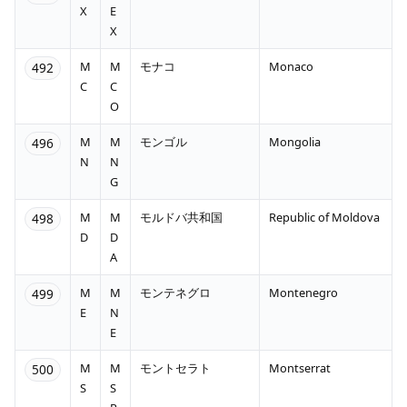
X
E
X
M
M
モナコ
Monaco
492
C
C
O
M
M
モンゴル
Mongolia
496
N
N
G
M
M
モルドバ共和国
Republic of Moldova
498
D
D
A
M
M
モンテネグロ
Montenegro
499
E
N
E
M
M
モントセラト
Montserrat
500
S
S