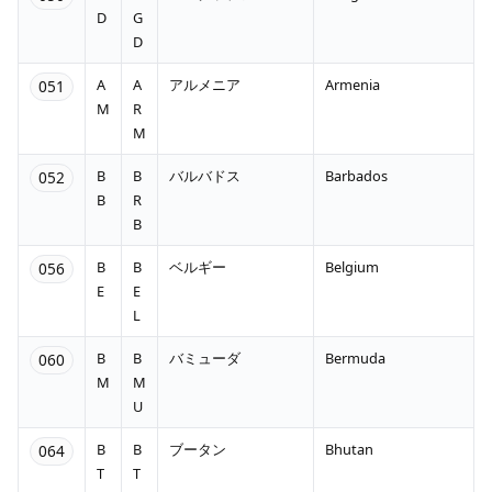
D
G
D
A
A
アルメニア
Armenia
051
M
R
M
B
B
バルバドス
Barbados
052
B
R
B
B
B
ベルギー
Belgium
056
E
E
L
B
B
バミューダ
Bermuda
060
M
M
U
B
B
ブータン
Bhutan
064
T
T