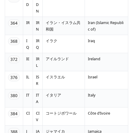
D
D
N
IR
IR
イラン・イスラム共
Iran (Islamic Republi
364
N
和国
c of)
I
IR
イラク
Iraq
368
Q
Q
IE
IR
アイルランド
Ireland
372
L
IL
IS
イスラエル
Israel
376
R
IT
IT
イタリア
Italy
380
A
CI
CI
コートジボワール
Côte d’Ivoire
384
V
J
JA
ジャマイカ
Jamaica
388