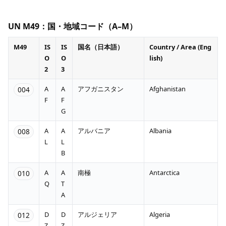
UN M49：国・地域コード（A–M）
M49
IS
IS
国名（日本語）
Country / Area (Eng
O
O
lish)
2
3
A
A
アフガニスタン
Afghanistan
004
F
F
G
A
A
アルバニア
Albania
008
L
L
B
A
A
南極
Antarctica
010
Q
T
A
D
D
アルジェリア
Algeria
012
Z
Z