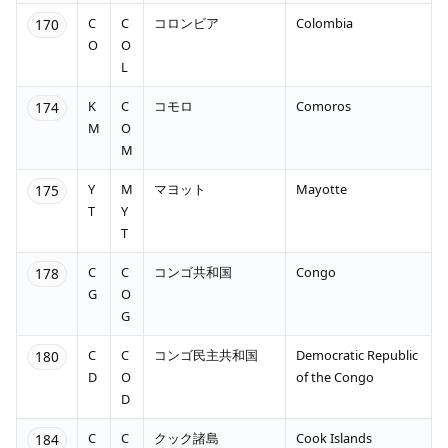
C
C
コロンビア
Colombia
170
O
O
L
K
C
コモロ
Comoros
174
M
O
M
Y
M
マヨット
Mayotte
175
T
Y
T
C
C
コンゴ共和国
Congo
178
G
O
G
C
C
コンゴ民主共和国
Democratic Republic
180
D
O
of the Congo
D
C
C
クック諸島
Cook Islands
184