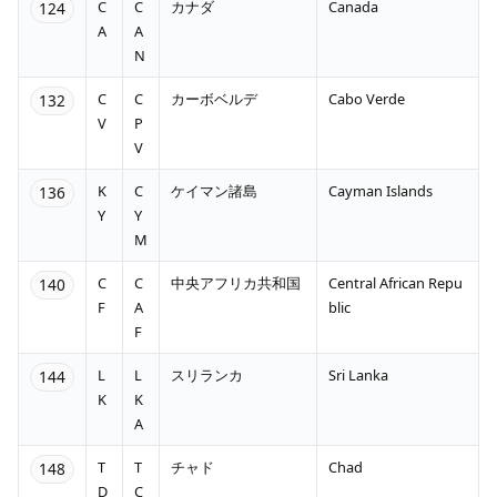
C
C
カナダ
Canada
124
A
A
N
C
C
カーボベルデ
Cabo Verde
132
V
P
V
K
C
ケイマン諸島
Cayman Islands
136
Y
Y
M
C
C
中央アフリカ共和国
Central African Repu
140
F
A
blic
F
L
L
スリランカ
Sri Lanka
144
K
K
A
T
T
チャド
Chad
148
D
C