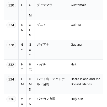
G
G
グアテマラ
Guatemala
320
T
T
M
G
G
ギニア
Guinea
324
N
I
N
G
G
ガイアナ
Guyana
328
Y
U
Y
H
H
ハイチ
Haiti
332
T
TI
H
H
ハード島・マクドナ
Heard Island and Mc
334
M
M
ルド諸島
Donald Islands
D
V
V
バチカン市国
Holy See
336
A
A