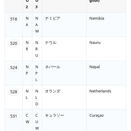
O
O
glish)
2
3
N
N
ナミビア
Namibia
516
A
A
M
N
N
ナウル
Nauru
520
R
R
U
N
N
ネパール
Nepal
524
P
P
L
N
N
オランダ
Netherlands
528
L
L
D
C
C
キュラソー
Curaçao
531
W
U
W