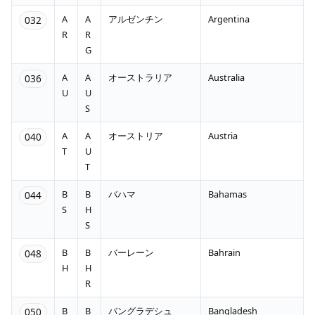
A
A
アルゼンチン
Argentina
032
R
R
G
A
A
オーストラリア
Australia
036
U
U
S
A
A
オーストリア
Austria
040
T
U
T
B
B
バハマ
Bahamas
044
S
H
S
B
B
バーレーン
Bahrain
048
H
H
R
B
B
バングラデシュ
Bangladesh
050