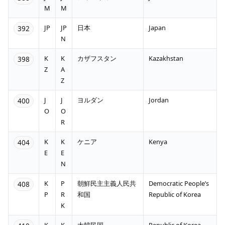
M
M
JP
JP
日本
Japan
392
N
K
K
カザフスタン
Kazakhstan
398
Z
A
Z
J
J
ヨルダン
Jordan
400
O
O
R
K
K
ケニア
Kenya
404
E
E
N
K
P
朝鮮民主主義人民共
Democratic People’s
408
P
R
和国
Republic of Korea
K
K
K
大韓民国
Republic of Korea