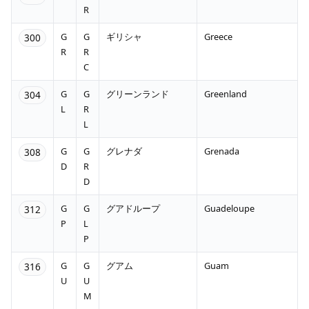
R
G
G
ギリシャ
Greece
300
R
R
C
G
G
グリーンランド
Greenland
304
L
R
L
G
G
グレナダ
Grenada
308
D
R
D
G
G
グアドループ
Guadeloupe
312
P
L
P
G
G
グアム
Guam
316
U
U
M