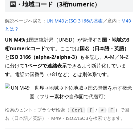
国・地域コード（3桁numeric）
解説ページへ戻る：
UN M49とISO 3166の基礎
／章内：
M49
とは？
UN M49
は国連統計局（UNSD）が管理する
国・地域の3
桁numericコード
です。ここでは
国名（日本語・英語）
と
ISO 3166（alpha-2/alpha-3）
も並記し、A–M／N–Z
に分けて
1ページで連結表示
できるよう断片化していま
す。電話の国番号（+81など）とは別体系です。
検索のヒント：ブラウザ検索（
+
/
+
）で国
Ctrl
F
⌘
F
名（日本語／英語）・M49・ISO2/ISO3を検索できます。