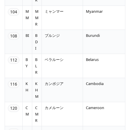
M
M
ミャンマー
Myanmar
104
M
M
R
BI
B
ブルンジ
Burundi
108
D
I
B
B
ベラルーシ
Belarus
112
Y
L
R
K
K
カンボジア
Cambodia
116
H
H
M
C
C
カメルーン
Cameroon
120
M
M
R