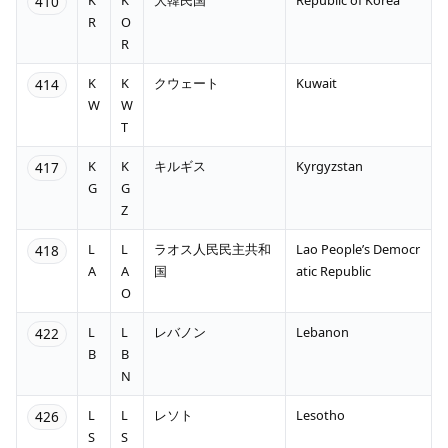
410
R
O
R
K
K
クウェート
Kuwait
414
W
W
T
K
K
キルギス
Kyrgyzstan
417
G
G
Z
L
L
ラオス人民民主共和
Lao People’s Democr
418
A
A
国
atic Republic
O
L
L
レバノン
Lebanon
422
B
B
N
L
L
レソト
Lesotho
426
S
S