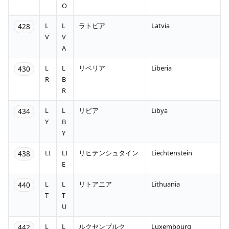
O
L
L
ラトビア
Latvia
428
V
V
A
L
L
リベリア
Liberia
430
R
B
R
L
L
リビア
Libya
434
Y
B
Y
LI
LI
リヒテンシュタイン
Liechtenstein
438
E
L
L
リトアニア
Lithuania
440
T
T
U
L
L
ルクセンブルク
Luxembourg
442