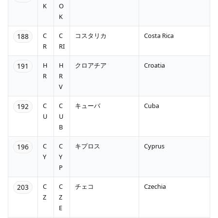
K
O
K
C
C
コスタリカ
Costa Rica
188
R
RI
H
H
クロアチア
Croatia
191
R
R
V
C
C
キューバ
Cuba
192
U
U
B
C
C
キプロス
Cyprus
196
Y
Y
P
C
C
チェコ
Czechia
203
Z
Z
E