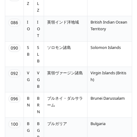
Z
L
Z
I
I
英領インド洋地域
British Indian Ocean
086
O
O
Territory
T
S
S
ソロモン諸島
Solomon Islands
090
B
L
B
V
V
英領ヴァージン諸島
Virgin Islands (Britis
092
G
G
h)
B
B
B
ブルネイ・ダルサラ
Brunei Darussalam
096
N
R
ーム
N
B
B
ブルガリア
Bulgaria
100
G
G
R