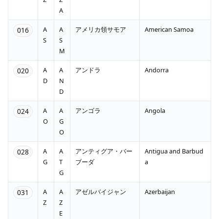
A
A
A
アメリカ領サモア
American Samoa
016
S
S
M
A
A
アンドラ
Andorra
020
D
N
D
A
A
アンゴラ
Angola
024
O
G
O
A
A
アンティグア・バー
Antigua and Barbud
028
G
T
ブーダ
a
G
A
A
アゼルバイジャン
Azerbaijan
031
Z
Z
E