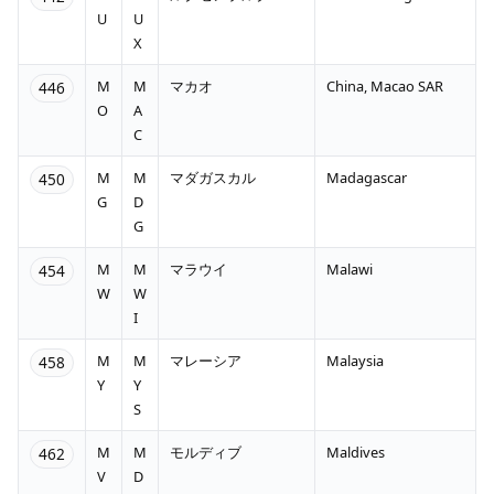
U
U
X
M
M
マカオ
China, Macao SAR
446
O
A
C
M
M
マダガスカル
Madagascar
450
G
D
G
M
M
マラウイ
Malawi
454
W
W
I
M
M
マレーシア
Malaysia
458
Y
Y
S
M
M
モルディブ
Maldives
462
V
D