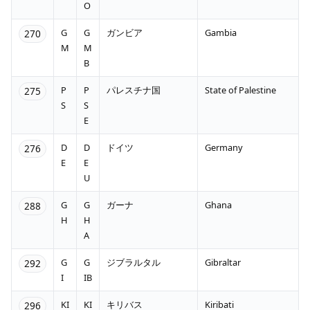
O
G
G
ガンビア
Gambia
270
M
M
B
P
P
パレスチナ国
State of Palestine
275
S
S
E
D
D
ドイツ
Germany
276
E
E
U
G
G
ガーナ
Ghana
288
H
H
A
G
G
ジブラルタル
Gibraltar
292
I
IB
KI
KI
キリバス
Kiribati
296