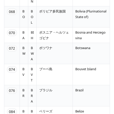
N
B
B
ボリビア多民族国
Bolivia (Plurinational
068
O
O
State of)
L
B
BI
ボスニア・ヘルツェ
Bosnia and Herzego
070
A
H
ゴビナ
vina
B
B
ボツワナ
Botswana
072
W
W
A
B
B
ブーベ島
Bouvet Island
074
V
V
T
B
B
ブラジル
Brazil
076
R
R
A
B
B
ベリーズ
Belize
084