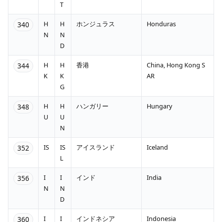
T
H
H
ホンジュラス
Honduras
340
N
N
D
H
H
香港
China, Hong Kong S
344
K
K
AR
G
H
H
ハンガリー
Hungary
348
U
U
N
IS
IS
アイスランド
Iceland
352
L
I
I
インド
India
356
N
N
D
I
I
インドネシア
Indonesia
360