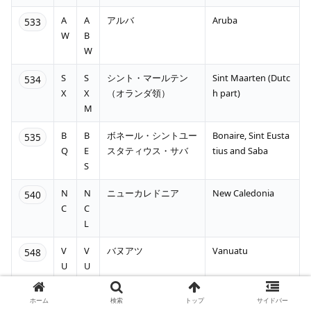
A
A
アルバ
Aruba
533
W
B
W
S
S
シント・マールテン
Sint Maarten (Dutc
534
X
X
（オランダ領）
h part)
M
B
B
ボネール・シントユー
Bonaire, Sint Eusta
535
Q
E
スタティウス・サバ
tius and Saba
S
N
N
ニューカレドニア
New Caledonia
540
C
C
L
V
V
バヌアツ
Vanuatu
548
U
U
T
ホーム
検索
トップ
サイドバー
N
N
ニュージーランド
New Zealand
554