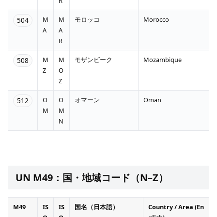
R
M
M
モロッコ
Morocco
504
A
A
R
M
M
モザンビーク
Mozambique
508
Z
O
Z
O
O
オマーン
Oman
512
M
M
N
UN M49：国・地域コード（N–Z）
M49
IS
IS
国名（日本語）
Country / Area (En