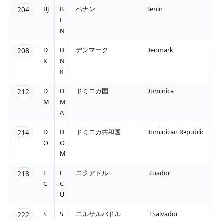
BJ
B
ベナン
Benin
204
E
N
D
D
デンマーク
Denmark
208
K
N
K
D
D
ドミニカ国
Dominica
212
M
M
A
D
D
ドミニカ共和国
Dominican Republic
214
O
O
M
E
E
エクアドル
Ecuador
218
C
C
U
S
S
エルサルバドル
El Salvador
222