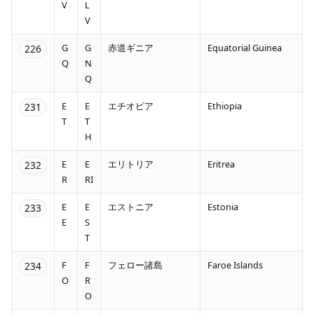
V
L
V
G
G
赤道ギニア
Equatorial Guinea
226
Q
N
Q
E
E
エチオピア
Ethiopia
231
T
T
H
E
E
エリトリア
Eritrea
232
R
RI
E
E
エストニア
Estonia
233
E
S
T
F
F
フェロー諸島
Faroe Islands
234
O
R
O