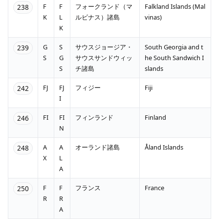
F
F
フォークランド（マ
Falkland Islands (Mal
238
K
L
ルビナス）諸島
vinas)
K
G
S
サウスジョージア・
South Georgia and t
239
S
G
サウスサンドウィッ
he South Sandwich I
S
チ諸島
slands
FJ
FJ
フィジー
Fiji
242
I
FI
FI
フィンランド
Finland
246
N
A
A
オーランド諸島
Åland Islands
248
X
L
A
F
F
フランス
France
250
R
R
A