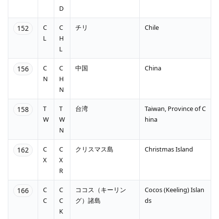
D
C
C
チリ
Chile
152
L
H
L
C
C
中国
China
156
N
H
N
T
T
台湾
Taiwan, Province of C
158
W
W
hina
N
C
C
クリスマス島
Christmas Island
162
X
X
R
C
C
ココス（キーリン
Cocos (Keeling) Islan
166
C
C
グ）諸島
ds
K