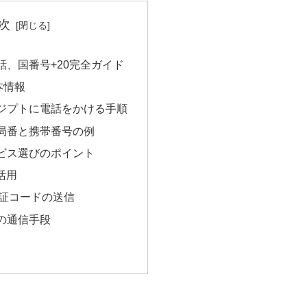
次
話、国番号+20完全ガイド
本情報
ジプトに電話をかける手順
局番と携帯番号の例
ビス選びのポイント
活用
認証コードの送信
の通信手段