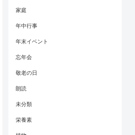
家庭
年中行事
年末イベント
忘年会
敬老の日
朗読
未分類
栄養素