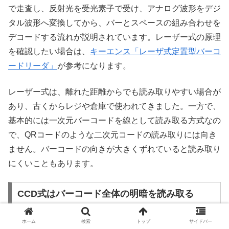
で走査し、反射光を受光素子で受け、アナログ波形をデジ
タル波形へ変換してから、バーとスペースの組み合わせを
デコードする流れが説明されています。レーザー式の原理
を確認したい場合は、
キーエンス「レーザ式定置型バーコ
ードリーダ」
が参考になります。
レーザー式は、離れた距離からでも読み取りやすい場合が
あり、古くからレジや倉庫で使われてきました。一方で、
基本的には一次元バーコードを線として読み取る方式なの
で、QRコードのような二次元コードの読み取りには向き
ません。バーコードの向きが大きくずれていると読み取り
にくいこともあります。
CCD式はバーコード全体の明暗を読み取る
ホーム
検索
トップ
サイドバー
CCD式のバーコードリーダーは、バーコードにLED光を