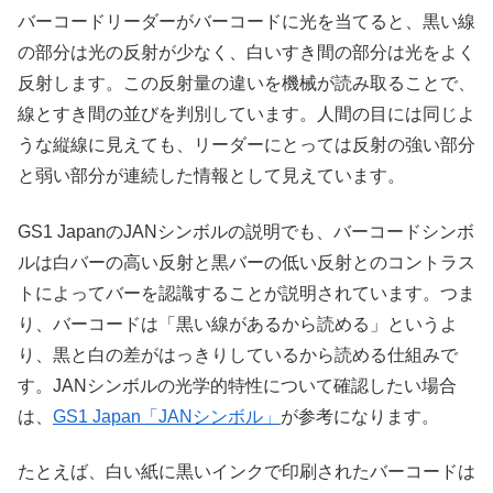
バーコードリーダーがバーコードに光を当てると、黒い線
の部分は光の反射が少なく、白いすき間の部分は光をよく
反射します。この反射量の違いを機械が読み取ることで、
線とすき間の並びを判別しています。人間の目には同じよ
うな縦線に見えても、リーダーにとっては反射の強い部分
と弱い部分が連続した情報として見えています。
GS1 JapanのJANシンボルの説明でも、バーコードシンボ
ルは白バーの高い反射と黒バーの低い反射とのコントラス
トによってバーを認識することが説明されています。つま
り、バーコードは「黒い線があるから読める」というよ
り、黒と白の差がはっきりしているから読める仕組みで
す。JANシンボルの光学的特性について確認したい場合
は、
GS1 Japan「JANシンボル」
が参考になります。
たとえば、白い紙に黒いインクで印刷されたバーコードは