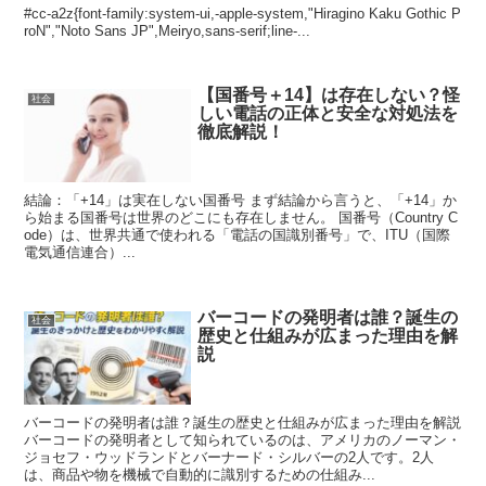
#cc-a2z{font-family:system-ui,-apple-system,"Hiragino Kaku Gothic P
roN","Noto Sans JP",Meiryo,sans-serif;line-...
【国番号＋14】は存在しない？怪
社会
しい電話の正体と安全な対処法を
徹底解説！
結論：「+14」は実在しない国番号 まず結論から言うと、「+14」か
ら始まる国番号は世界のどこにも存在しません。 国番号（Country C
ode）は、世界共通で使われる「電話の国識別番号」で、ITU（国際
電気通信連合）...
バーコードの発明者は誰？誕生の
社会
歴史と仕組みが広まった理由を解
説
バーコードの発明者は誰？誕生の歴史と仕組みが広まった理由を解説
バーコードの発明者として知られているのは、アメリカのノーマン・
ジョセフ・ウッドランドとバーナード・シルバーの2人です。2人
は、商品や物を機械で自動的に識別するための仕組み...