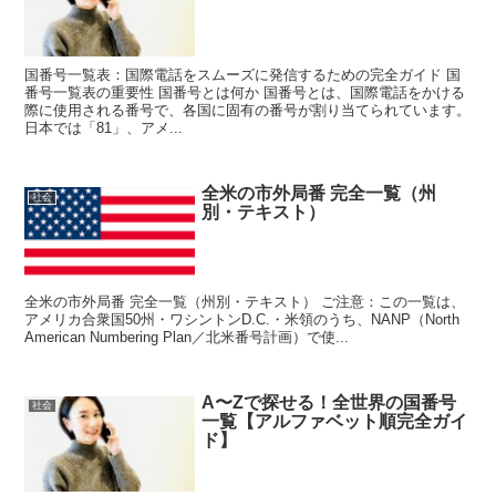
国番号一覧表：国際電話をスムーズに発信するための完全ガイド 国
番号一覧表の重要性 国番号とは何か 国番号とは、国際電話をかける
際に使用される番号で、各国に固有の番号が割り当てられています。
日本では「81」、アメ...
全米の市外局番 完全一覧（州
社会
別・テキスト）
全米の市外局番 完全一覧（州別・テキスト） ご注意：この一覧は、
アメリカ合衆国50州・ワシントンD.C.・米領のうち、NANP（North
American Numbering Plan／北米番号計画）で使...
A〜Zで探せる！全世界の国番号
社会
一覧【アルファベット順完全ガイ
ド】