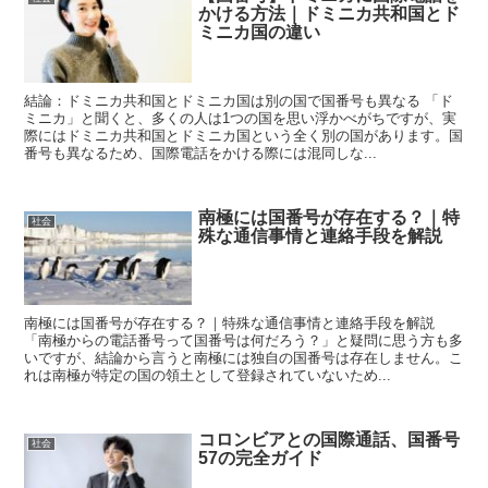
かける方法｜ドミニカ共和国とド
ミニカ国の違い
結論：ドミニカ共和国とドミニカ国は別の国で国番号も異なる 「ド
ミニカ」と聞くと、多くの人は1つの国を思い浮かべがちですが、実
際にはドミニカ共和国とドミニカ国という全く別の国があります。国
番号も異なるため、国際電話をかける際には混同しな...
南極には国番号が存在する？｜特
社会
殊な通信事情と連絡手段を解説
南極には国番号が存在する？｜特殊な通信事情と連絡手段を解説
「南極からの電話番号って国番号は何だろう？」と疑問に思う方も多
いですが、結論から言うと南極には独自の国番号は存在しません。こ
れは南極が特定の国の領土として登録されていないため...
コロンビアとの国際通話、国番号
社会
57の完全ガイド