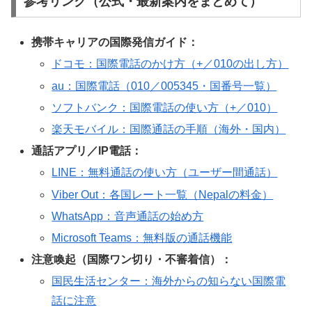
参考リンク（公式・最新案内をまとめて）
携帯キャリアの国際発信ガイド：
ドコモ：国際電話のかけ方（+／010の出し方）
au：国際電話（010／005345・国番号一覧）
ソフトバンク：国際電話の使い方（+／010）
楽天モバイル：国際通話の手順（海外・国内）
通話アプリ／IP電話：
LINE：無料通話の使い方（ユーザー間通話）
Viber Out：各国レート一覧（Nepalの料金）
WhatsApp：音声通話の始め方
Microsoft Teams：無料版の通話機能
注意喚起（国際ワン切り・不審着信）：
国民生活センター：海外からの知らない国際電
話に注意