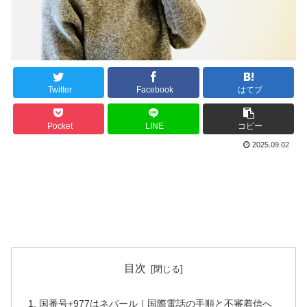
Twitter
Facebook
はてブ
Pocket
LINE
コピー
2025.09.02
目次
国番号+977はネパール｜国際電話の手順と不審着信へ