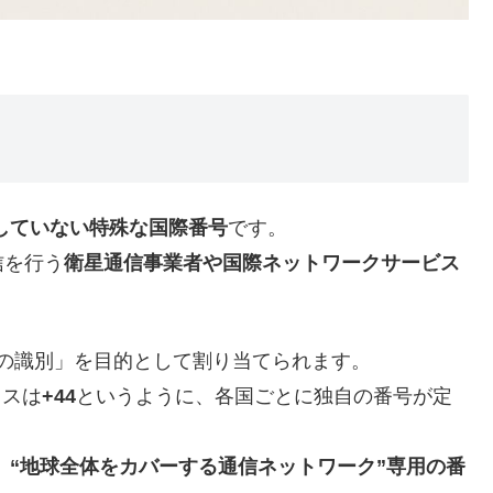
属していない特殊な国際番号
です。
信を行う
衛星通信事業者や国際ネットワークサービス
e）は「国の識別」を目的として割り当てられます。
リスは
+44
というように、各国ごとに独自の番号が定
、
“地球全体をカバーする通信ネットワーク”専用の番