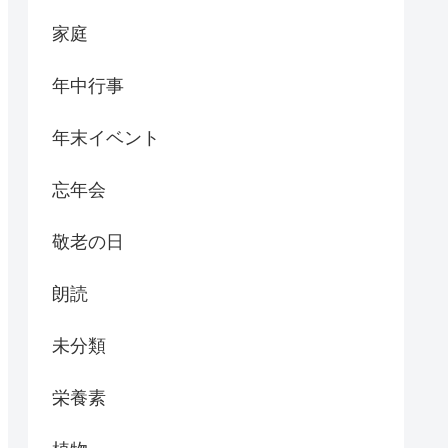
家庭
年中行事
年末イベント
忘年会
敬老の日
朗読
未分類
栄養素