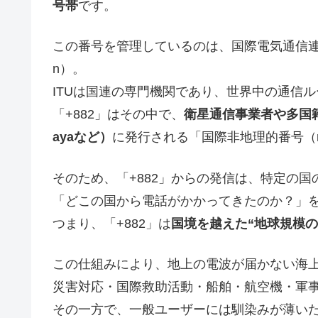
号帯
です。
この番号を管理しているのは、国際電気通信連合（ITU：Int
n）。
ITUは国連の専門機関であり、世界中の通信
「+882」はその中で、
衛星通信事業者や多国籍通信
ayaなど）
に発行される「国際非地理的番号（non-g
そのため、「+882」からの発信は、特定の
「どこの国から電話がかかってきたのか？」
つまり、「+882」は
国境を越えた“地球規模の
この仕組みにより、地上の電波が届かない海
災害対応・国際救助活動・船舶・航空機・軍
その一方で、一般ユーザーには馴染みが薄いた