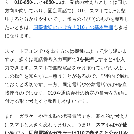
り、
010-850-…
と
+850-…
は、発信の考え方としては同じ
方向を向いており、固定電話では010、スマホでは+と整
理すると分かりやすいです。番号の並びそのものを整理し
たいときは、
国際電話のかけ方「010」の基本手順
も参考
になります。
スマートフォンで
+
を出す方法は機種によって少し違いま
すが、多くは電話番号入力画面で
0を長押し
すると+を入
力できます。スマホで国際電話をかけ慣れていない人は、
この操作を知らずに戸惑うことがあるので、記事内で触れ
ておくと親切です。一方、固定電話や公衆電話では+を直
接使うのではなく、010や通信会社の所定の番号を先頭に
付ける形で考えると整理しやすいです。
また、ガラケーや従来型の携帯電話でも、基本的な考え方
はスマホと大きく変わりません。つまり、
スマホは+が使
いやすい
、
固定電話やガラケーは010で考えると分かりや