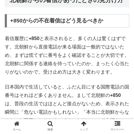
+850からの不在着信はどう見るべきか
着信履歴に
+850
と表示されると、多くの人は驚くはずで
す。北朝鮮から直接電話が来る場面は一般的ではないた
め、まずは慌てずに番号をよく確認することが大切です。
北朝鮮に関係する連絡を待っていたのか、まったく心当た
りがないのかで、受け止め方は大きく変わります。
日本国内で生活していると、ふだん目にする国際電話の国
番号はそれほど多くありません。まして北朝鮮の
+850
は、普段の生活ではほとんど接点がないため、表示された
瞬間に「危ない電話かもしれない」「本当に北朝鮮からな
のか」と不安になりやすいです。ただ、ここで大切なの
は、珍しい番号を見たからといって、すぐに危険と決めつ
ホーム
検索
トップ
サイドバー