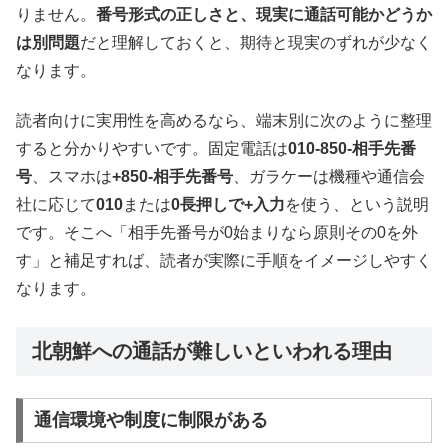
りません。
番号形式の正しさと、現実に通話可能かどうか
は別問題
だと理解しておくと、期待と現実のずれが少なく
なります。
読者向けに実用性を高めるなら、端末別に次のように整理
すると分かりやすいです。固定電話は
010-850-相手先番
号
、スマホは
+850-相手先番号
、ガラケーは機種や通信会
社に応じて
010
または
0長押しで+入力
を使う、という説明
です。そこへ「相手先番号が0始まりなら原則その0を外
す」と補足すれば、読者が実際に手順をイメージしやすく
なります。
北朝鮮への通話が難しいといわれる理由
通信環境や制度に制限がある