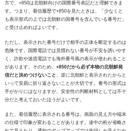
方で、+850は北朝鮮向けの国際番号表記だと理解できま
す。つまり、着信履歴で+850を見たときは、「少なくと
も表示形式の上では北朝鮮の国番号を含んでいる番号だ」
と受け止めればよいです。
ただし、表示された番号だけで相手の正体を断定するのは
危険です。国際電話では見慣れない番号が不安を誘いやす
く、詐欺や迷惑電話でも海外番号風の表示が使われること
があります。そのため、
+850だから必ず本物の北朝鮮発
信だと決めつけないこと
、逆に北朝鮮と表示されたからと
いって安易に折り返さないことが大切です。番号の形式は
手がかりにはなりますが、安全性の判断材料としては不十
分だと考えておいたほうがよいです。
また、着信履歴に表示される番号は、画面の見え方や端末
の仕様で印象が変わることがあります。途中の桁が省略さ
れて見えたり、通知のポップアップでは先頭しか見えなか