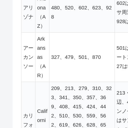
60
アリ
ona
480、520、602、623、92
サ周
ゾナ
（A
8
92
Z）
Ark
アー
ans
50
カン
as
327、479、501、870
ート
ソー
（A
27
R）
209、213、279、310、32
21
3、341、350、357、36
辺、
9、408、415、424、44
Calif
ンノ
カリ
2、510、530、559、56
orni
はサ
フォ
2、619、626、628、65