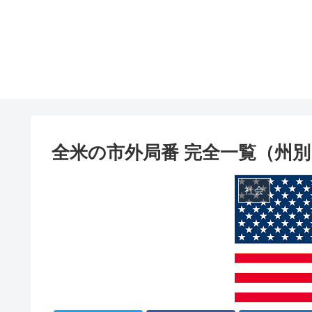
全米の市外局番 完全一覧（州
社会