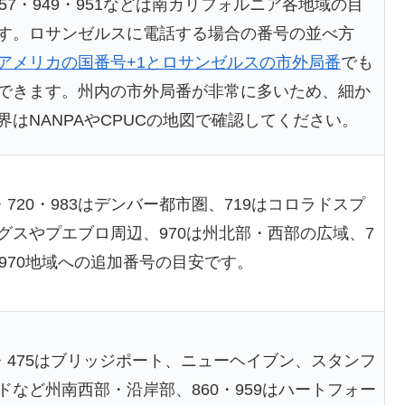
657・949・951などは南カリフォルニア各地域の目
す。ロサンゼルスに電話する場合の番号の並べ方
アメリカの国番号+1とロサンゼルスの市外局番
でも
できます。州内の市外局番が非常に多いため、細か
界はNANPAやCPUCの地図で確認してください。
3・720・983はデンバー都市圏、719はコロラドスプ
グスやプエブロ周辺、970は州北部・西部の広域、7
は970地域への追加番号の目安です。
3・475はブリッジポート、ニューヘイブン、スタンフ
ドなど州南西部・沿岸部、860・959はハートフォー