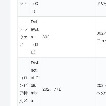
ット
（C
ドや
T）
Del
デラ
awa
30
ウェ
re
302
ニュ
ア
（D
E）
Dist
rict
コロ
of C
ンビ
olu
20
202、771
ア特
mbi
への
別区
a