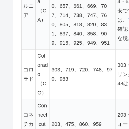
a
4・
ルニ
0、657、661、669、70
（C
安で
ア
7、714、738、747、76
A）
は、
0、805、818、820、83
確認
1、837、840、858、90
な境
9、916、925、949、951
Col
orad
30
コロ
303、719、720、748、97
o
リン
ラド
0、983
（C
48
O）
Con
コネ
nect
20
チカ
icut
203、475、860、959
ォー