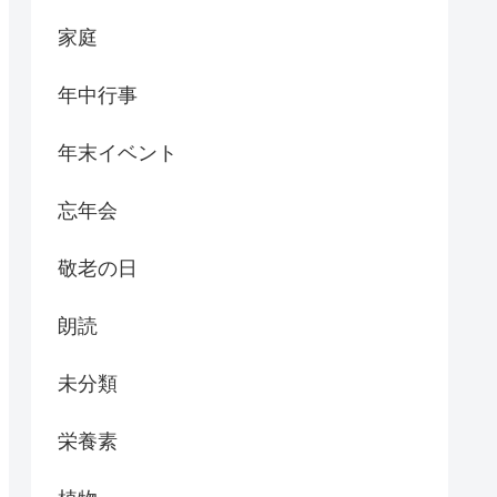
家庭
年中行事
年末イベント
忘年会
敬老の日
朗読
未分類
栄養素