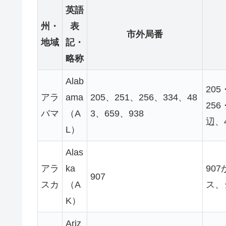
英語
州・
表
市外局番
地域
記・
略称
Alab
20
アラ
ama
205、251、256、334、48
25
バマ
（A
3、659、938
辺、
L）
Alas
アラ
ka
90
907
スカ
（A
ス、
K）
Ariz