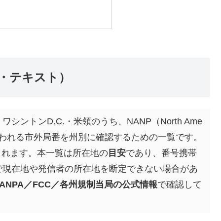
別・テキスト）
ントンD.C.・米領のうち、NANP（North Ame
号計画）で使われる市外局番を州別に確認するための一覧です。
されます。本一覧は所在地の
目安
であり、番号携帯
けで現在地や発信者の所在地を断定できない場合があ
NANPA／FCC／各州規制当局の公式情報
で確認して