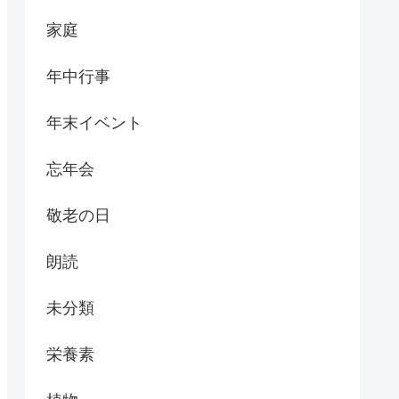
家庭
年中行事
年末イベント
忘年会
敬老の日
朗読
未分類
栄養素